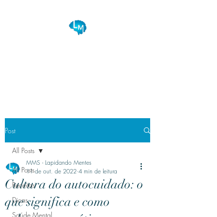
Lapidando Mentes
Seu equilíbrio na saúde e bem
estar!
Post
All Posts
MMS - Lapidando Mentes
All Posts
11 de out. de 2022
4 min de leitura
Cultura do autocuidado: o
Receitas
que significa e como
Dicas
Saúde Mental