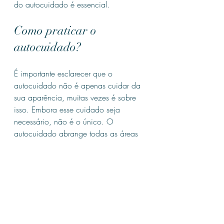
do autocuidado é essencial.
Como praticar o 
autocuidado?
É importante esclarecer que o 
autocuidado não é apenas cuidar da 
sua aparência, muitas vezes é sobre 
isso. Embora esse cuidado seja 
necessário, não é o único. O 
autocuidado abrange todas as áreas 
da vida.
No trabalho, cuidar de si mesmo 
inclui ficar longe de fofocas, enfrentar 
intrigas sociais cara a cara, aprender 
novas habilidades, fazer cursos de 
atualização, estabelecer limites para 