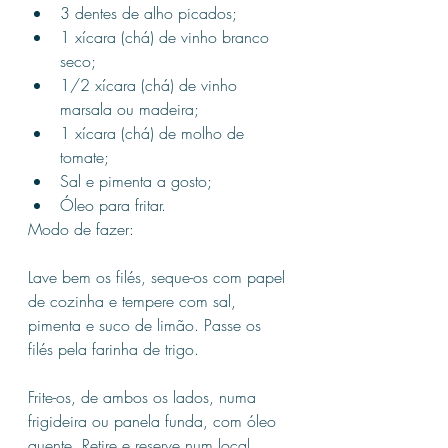
3 dentes de alho picados;
1 xícara (chá) de vinho branco 
seco;
1/2 xícara (chá) de vinho 
marsala ou madeira;
1 xícara (chá) de molho de 
tomate;
Sal e pimenta a gosto;
Óleo para fritar.
Modo de fazer:
Lave bem os filés, seque-os com papel 
de cozinha e tempere com sal, 
pimenta e suco de limão. Passe os 
filés pela farinha de trigo.
Frite-os, de ambos os lados, numa 
frigideira ou panela funda, com óleo 
quente. Retire e reserve num local 