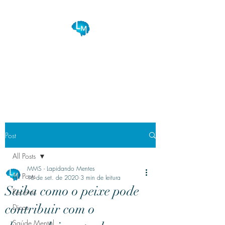
Lapidando Mentes
Seu equilíbrio na saúde e bem
estar!
Post
All Posts
MMS - Lapidando Mentes
All Posts
16 de set. de 2020
3 min de leitura
Saiba como o peixe pode
Receitas
contribuir com o
Dicas
Saúde Mental