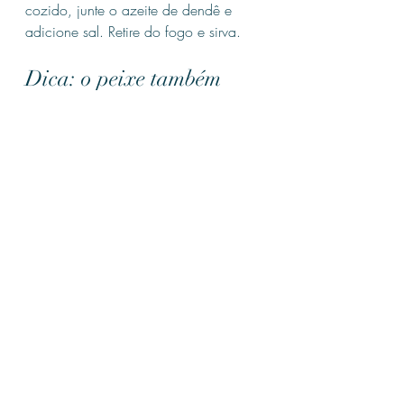
cozido, junte o azeite de dendê e 
adicione sal. Retire do fogo e sirva.
Dica: o peixe também 
auxilia na perda de peso
Por ser uma carne magra sem alto teor 
de gordura saturada que outros tipos 
de carne têm, o peixe é uma ótima 
fonte proteica e acaba sendo um 
aliado na perda de peso quando 
combinado com um plano de 
exercícios adequado.
Ou seja, um dos benefícios de comer 
peixe é a ajuda no ganho de massa 
muscular para ficar em forma e a 