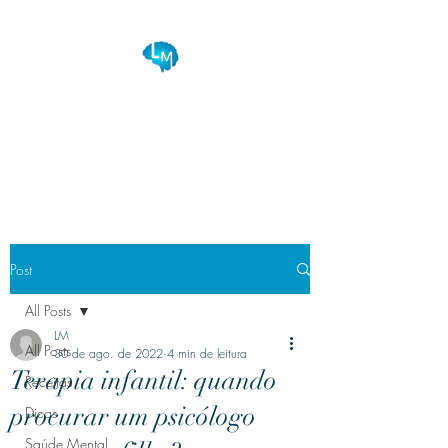
Lapidando Mentes
Seu equilíbrio na saúde e bem
estar!
Post
All Posts
LM
All Posts
30 de ago. de 2022
4 min de leitura
Terapia infantil: quando
Receitas
procurar um psicólogo
Dicas
Saúde Mental